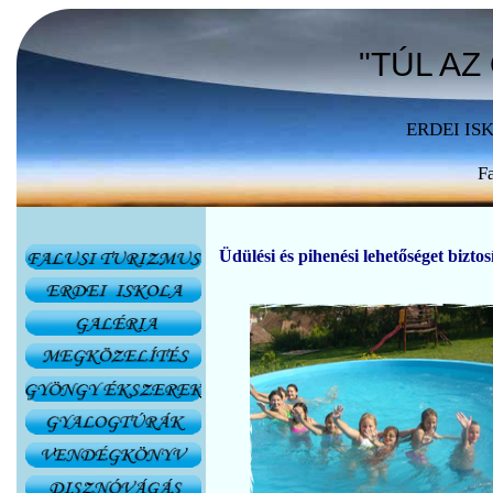
"TÚL AZ
ERDEI IS
F
Üdülési és pihenési lehetőséget biztos