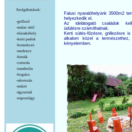
Szolgáltatások:
Falusi nyaralóhelyünk 3500m2 ter
helyezkedik el.
-grillező
Az idelátogató családok kel
-malac sütő
üdülésre számíthatnak.
Kerti sütés-főzésre, grillezésre is 
-tűzrakóhely
alkalom közel a természethez, t
-kerti padok
kényelemben.
-homokozó
-medence
-hinták
-csúszda
-trambulin
-bogrács
-sátorozás
-mikró
-ágynemű
-napozóágy