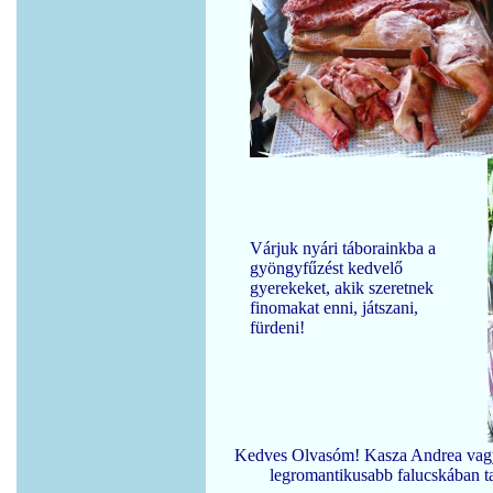
Várjuk nyári táborainkba a
gyöngyfűzést kedvelő
gyerekeket, akik szeretnek
finomakat enni, játszani,
fürdeni!
Kedves Olvasóm! Kasza Andrea vagy
legromantikusabb falucskában ta