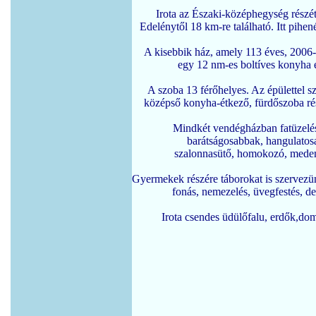
Irota az Északi-középhegység részét
Edelénytől 18 km-re található. Itt pihen
A kisebbik ház, amely 113 éves, 2006-b
 egy 12 nm-es boltíves konyha é
A szoba 13 férőhelyes. Az épülettel 
középső konyha-étkező, fürdőszoba rés
Mindkét vendégházban fatüzelésű 
barátságosabbak, hangulatosa
szalonnasütő, homokozó, medence
Gyermekek részére táborokat is szervezü
 fonás, nemezelés, üvegfestés, de