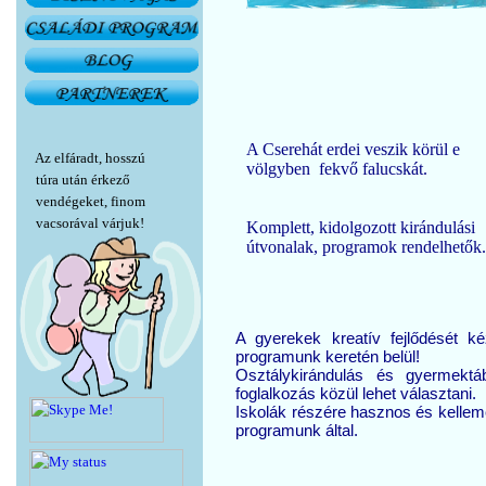
A Cserehát erdei veszik körül e
Az elfáradt, hosszú
völgyben fekvő falucskát.
túra után érkező
vendégeket, finom
vacsorával várjuk!
Komplett, kidolgozott kirándulási
útvonalak, programok rendelhetők.
A gyerekek kreatív fejlődését k
programunk keretén belül!
Osztálykirándulás és gyermektá
foglalkozás közül lehet választani.
Iskolák részére hasznos és kellem
programunk által.